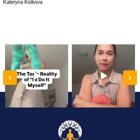
Kateryna Kolkova
katerynakolkova
katerynakolkova
Hyper-independence is a trauma
Analysis paralysis isn’t a lack of
response disguised
...
intelligence;
...