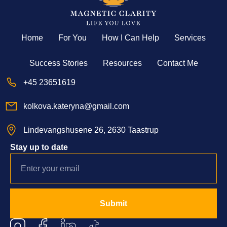
Home
For You
How I Can Help
Services
Success Stories
Resources
Contact Me
+45 23651619
kolkova.kateryna@gmail.com
Lindevangshusene 26, 2630 Taastrup
Stay up to date
Submit