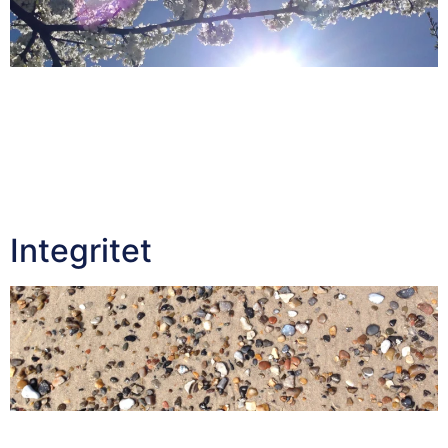
Vi alle har en forestilling om hvordan vi er, om vi er
gode, arbejdsomme, sjove, smukke eller omvend
afhængig om hvor vidt vores fantasi går. Dog ofte får
andre anden indtryk af os. Andre definere os på deres
måde. Så hvem er vi egentlig? Er vi alle de etiketter?
Tænk nu lige: hvis du associere […]
Integritet
Hvad betyder integritet for dig? Man vælger sine