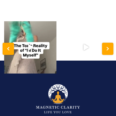
katerynakolkova
katerynakolkova
Hyper-independence is a trauma
Analysis paralysis isn’t a lack of
response disguised
...
intelligence;
...