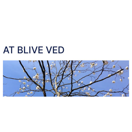
værdier og går ikke på kompromis med dem. Integritet
betyder at man har en række værdier og dets
handlinger er i overensstemmelse med disse værdier.
Integritet betyder også at man ejer sig selv og sine
handlinger. At have integritet betyder at man gøre hvad
er rigtig uanset […]
AT BLIVE VED
Confucius: ”Det er lige meget hvor langsomt du går så
længe du bliver ved.” Vedholdenhed handler om at hele
tiden bevæge sig fremad, uanset hvilke forhindringer
der kommer i vejen. Vedholdenhed altid betaler sig på
lang sigt. Der er ingen fohindring som du støder ind på