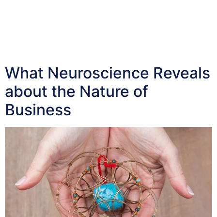
to 95% of our thoughts, emotions, and behaviors. It
serves as the repository for our beliefs, attitudes, and
experiences, shaping our perceptions and actions in
profound ways. Often, these subconscious beliefs
operate without our conscious awareness, yet they […]
What Neuroscience Reveals
about the Nature of
Business