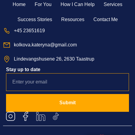
Home
For You
How I Can Help
Services
Success Stories
Resources
Contact Me
+45 23651619
kolkova.kateryna@gmail.com
Lindevangshusene 26, 2630 Taastrup
Stay up to date
Submit