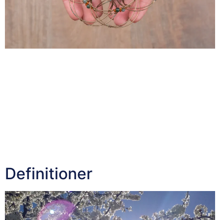
In recent years, the intersection of neuroscience and
business has garnered significant attention, offering
insights into consumer behavior, decision-making, and
leadership. By understanding the brain’s mechanisms,
businesses can enhance strategies across various
domains. Consumer Behavior and Neuromarketing
Neuromarketing applies neuroscience to marketing,
aiming to understand how consumers’ brains respond to
marketing stimuli. This approach provides […]
Definitioner