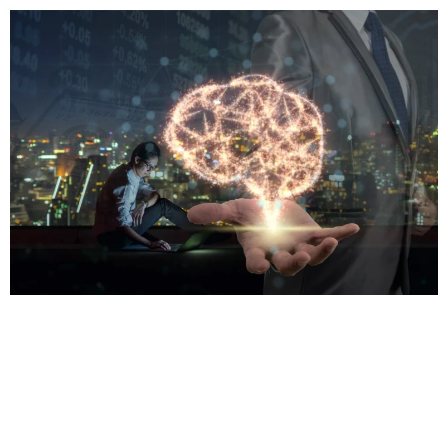
When we gain clarity about our desires, release
psychological traumas, trust our intuition, and
reprogram limiting beliefs, we naturally attract the
outcomes we seek. This phenomenon, often associated
with the Law of Attraction, suggests that our internal
state profoundly influences our external reality. Clarity