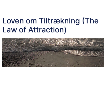
din vej som er tilfældelig. Alle forhindringer bliver skabt
for at […]
Loven om Tiltrækning (The
Law of Attraction)
Loven om tiltrækning er baseret på grundprincippet, at
alt i universet består af energi som vibrere på
forskellige frekvenser og det gælder vores tanker og
følelser. Ifølge Loven om Tiltrækning, tiltrækker vi ting,
mennesker og begivenheder som matcher vores egne
frekvenser. Tænker du positive, glæde tanker og er
taknemlig for dit liv, tiltrækker du mere […]